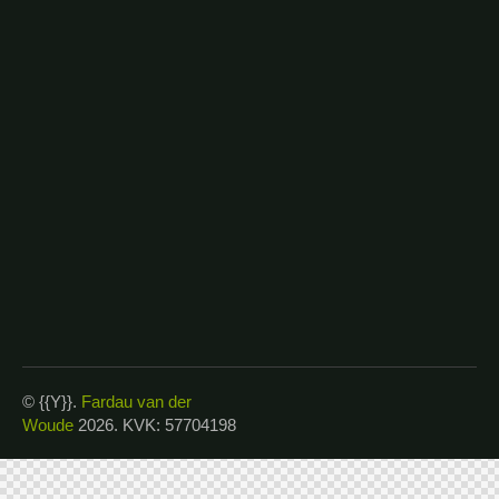
© {{Y}}.
Fardau van der
Woude
2026. KVK: 57704198