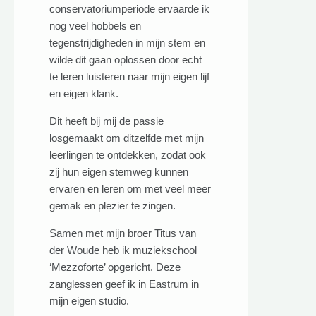
conservatoriumperiode ervaarde ik
nog veel hobbels en
tegenstrijdigheden in mijn stem en
wilde dit gaan oplossen door echt
te leren luisteren naar mijn eigen lijf
en eigen klank.
Dit heeft bij mij de passie
losgemaakt om ditzelfde met mijn
leerlingen te ontdekken, zodat ook
zij hun eigen stemweg kunnen
ervaren en leren om met veel meer
gemak en plezier te zingen.
Samen met mijn broer Titus van
der Woude heb ik muziekschool
‘Mezzoforte’ opgericht. Deze
zanglessen geef ik in Eastrum in
mijn eigen studio.